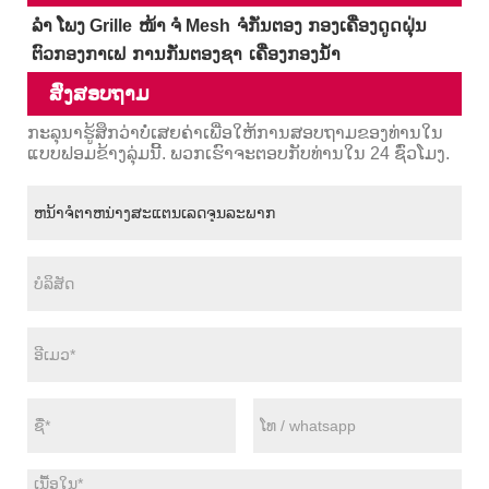
ລຳ ໂພງ Grille
ໜ້າ ຈໍ Mesh
ຈໍກັ່ນຕອງ
ກອງເຄື່ອງດູດຝຸ່ນ
ຕົວກອງກາເຟ
ການກັ່ນຕອງຊາ
ເຄື່ອງກອງນໍ້າ
ສົ່ງສອບຖາມ
ກະລຸນາຮູ້ສຶກວ່າບໍ່ເສຍຄ່າເພື່ອໃຫ້ການສອບຖາມຂອງທ່ານໃນ
ແບບຟອມຂ້າງລຸ່ມນີ້. ພວກເຮົາຈະຕອບກັບທ່ານໃນ 24 ຊົ່ວໂມງ.