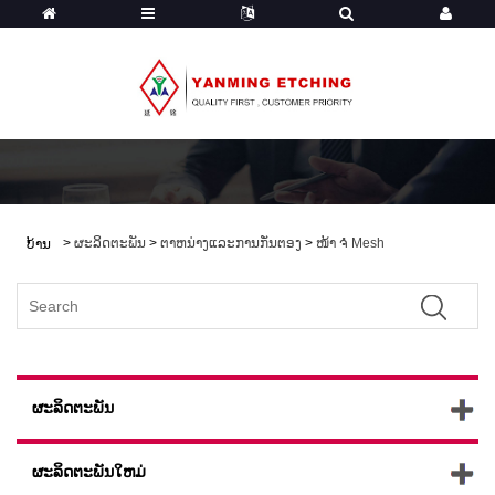
>
ຜະລິດຕະພັນ
>
ຕາຫນ່າງແລະການກັ່ນຕອງ
>
ໜ້າ ຈໍ Mesh
ບ້ານ
ຜະລິດຕະພັນ
ຜະລິດຕະພັນໃຫມ່