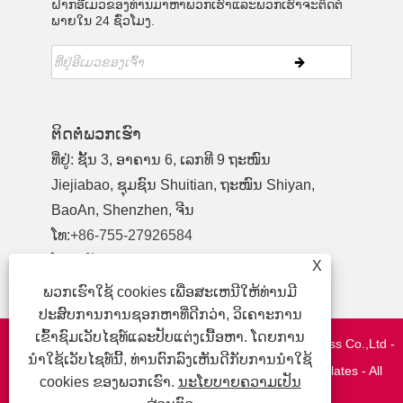
ຝາກອີເມວຂອງທ່ານມາຫາພວກເຮົາແລະພວກເຮົາຈະຕິດຕໍ່
ພາຍໃນ 24 ຊົ່ວໂມງ.
ຕິດ​ຕໍ່​ພວກ​ເຮົາ
ທີ່ຢູ່: ຊັ້ນ 3, ອາຄານ 6, ເລກທີ 9 ຖະໜົນ
Jiejiabao, ຊຸມຊົນ Shuitian, ຖະໜົນ Shiyan,
BaoAn, Shenzhen, ຈີນ
ໂທ:
+86-755-27926584
ໂທລະສັບ:
+86-13827442724
X
ອີເມວ:
yewu03@szymbp.com
ພວກເຮົາໃຊ້ cookies ເພື່ອສະເຫນີໃຫ້ທ່ານມີ
ປະສົບການການຊອກຫາທີ່ດີກວ່າ, ວິເຄາະການ
ເຂົ້າຊົມເວັບໄຊທ໌ແລະປັບແຕ່ງເນື້ອຫາ. ໂດຍການ
ສະຫງວນລິຂະສິດ © 2020 Shenzhen YanMing Plate Process Co.,Ltd -
ນໍາໃຊ້ເວັບໄຊທ໌ນີ້, ທ່ານຕົກລົງເຫັນດີກັບການນໍາໃຊ້
Mesh ແລະ Filter, Precision Components, Metal Nameplates - All
cookies ຂອງພວກເຮົາ.
ນະໂຍບາຍຄວາມເປັນ
Rights Reserved.