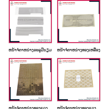
ຫນ້າຈໍຕາຫນ່າງອະລູມີນຽມ
ຫນ້າຈໍຕາຫນ່າງທອງເຫລືອງ
ຫນ້າຈໍຕາຫນ່າງທອງແດງ
ຫນ້າຈໍຕາຫນ່າງທອງແດງ