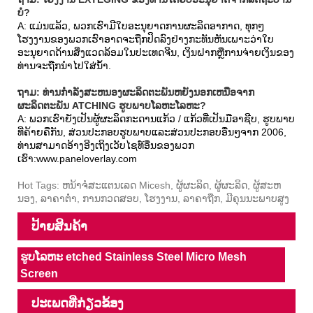
ບໍ?
A: ແມ່ນແລ້ວ, ພວກເຮົາມີໃບອະນຸຍາດການຜະລິດອາກາດ, ທຸກໆ
ໂຮງງານຂອງພວກເຮົາອາດຈະຖືກປິດລົງຢ່າງກະທັນຫັນເພາະວ່າໃບ
ອະນຸຍາດດ້ານສິ່ງແວດລ້ອມໃນປະເທດຈີນ, ເງິນຝາກຫຼືການຈ່າຍເງິນຂອງ
ທ່ານຈະຖືກນໍາໄປໃສ່ນ້ໍາ.
ຖາມ: ທ່ານກໍາລັງສະຫນອງຜະລິດຕະພັນຫຍັງນອກເຫນືອຈາກ
ຜະລິດຕະພັນ ATCHING ຮູບພາບໂລຫະໂລຫະ?
A: ພວກເຮົາຍັງເປັນຜູ້ຜະລິດກະດານແກ້ວ / ແກ້ວທີ່ເປັນມືອາຊີບ, ຮູບພາບ
ທີ່ຄ້າຍຄືກັນ, ສ່ວນປະກອບຮູບພາບແລະສ່ວນປະກອບອື່ນໆຈາກ 2006,
ທ່ານສາມາດອ້າງອີງເຖິງເວັບໄຊທ໌ອື່ນຂອງພວກ
ເຮົາ:
www.paneloverlay.com
Hot Tags: ຫນ້າຈໍສະແຕນເລດ Micesh, ຜູ້ຜະລິດ, ຜູ້ຜະລິດ, ຜູ້ສະຫ
ນອງ, ລາຄາຕໍ່າ, ການກວດສອບ, ໂຮງງານ, ລາຄາຖືກ, ມີຄຸນນະພາບສູງ
ປ້າຍສິນຄ້າ
ຮູບໂລຫະ etched Stainless Steel Micro Mesh
Screen
ປະເພດທີ່ກ່ຽວຂ້ອງ