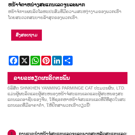
ຫນ້າຈໍຕາຫນ່າງສະແຕນເລດຈຸນລະພາກ
ຫນ້າຈໍການຜະລິດໂລຫະປະສົມທີ່ມີຄວາມສະຫງ່າງາມຂອງພວກເຮົາ
ໂດຍສະດວກສະບາຍລ້າສຸດຂອງພວກເຮົາ.
ສົ່ງສອບຖາມ
Facebook
X
WhatsApp
Pinterest
LinkedIn
Share
ລາຍ​ລະ​ອຽດ​ຜະ​ລິດ​ຕະ​ພັນ
ບໍລິສັດ SHNKHEN YANMING PARMINGE CAT ປະມວນຜົນ, LTD.
ແມ່ນຜູ້ຜະລິດແລະຜູ້ສະຫນອງຫນ້າຈໍສະແຕນເລດແລະຜູ້ສະຫນອງສະ
ແຕນເລດອາຊີບຂອງຈີນ, ໃຫ້ຊອກຫາຫນ້າຈໍສະແຕນເລດທີ່ດີທີ່ສຸດໃນສະ
ແຕນເລດທີ່ມີລາຄາຕໍ່າ, ໃຫ້ປຶກສາພວກເຮົາດຽວນີ້!
1
ການແນະນໍາຫນ້າຈໍສະແຕນເລດຈຸນລະພາກສະຫລັດສະແຕນເລດ: