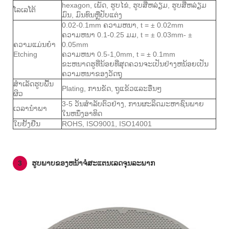
hexagon, ເພັດ, ຮູບໄຂ່, ຮູບສີ່ຫລ່ຽມ, ຮູບສີ່ຫລ່ຽມ
ໂລເລໂຕ້
ມົນ, ມົນທົນຫຼືປັບແຕ່ງ
0.02-0.1mm ຄວາມຫນາ, t = ± 0.02mm
ຄວາມຫນາ 0.1-0.25 ມມ, t = ± 0.03mm- ±
ຄວາມແມ່ນຍໍາ
0.05mm
Etching
ຄວາມຫນາ 0.5-1,0mm, t = ± 0.1mm
ຂະຫນາດຮູທີ່ນ້ອຍທີ່ສຸດຄວນຈະເປັນຢ່າງຫນ້ອຍເປັນ
ຄວາມຫນາຂອງວັດຖຸ
ສໍາເລັດຮູບພື້ນ
Plating, ການຂັດ, ຖູແຂ້ວແລະອື່ນໆ
ຜິວ
3-5 ວັນສໍາລັບຕົວຢ່າງ, ການຜະລິດມະຫາຊົນພາຍ
ເວລານໍາພາ
ໃນຫນຶ່ງອາທິດ
ໃບຢັ້ງຢືນ
ROHS, ISO9001, ISO14001
3
ຮູບພາບຂອງຫນ້າຈໍສະແຕນເລດຈຸນລະພາກ