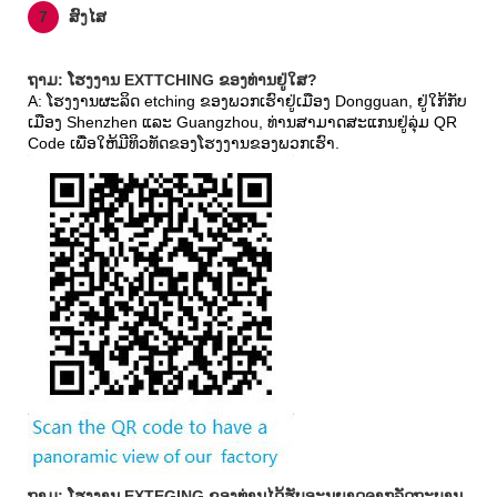
7
ສົງໄສ
ຖາມ: ໂຮງງານ EXTTCHING ຂອງທ່ານຢູ່ໃສ?
A: ໂຮງງານຜະລິດ etching ຂອງພວກເຮົາຢູ່ເມືອງ Dongguan, ຢູ່ໃກ້ກັບ
ເມືອງ Shenzhen ແລະ Guangzhou, ທ່ານສາມາດສະແກນຢູ່ລຸ່ມ QR
Code ເພື່ອໃຫ້ມີທິວທັດຂອງໂຮງງານຂອງພວກເຮົາ.
ຖາມ: ໂຮງງານ EXTEGING ຂອງທ່ານໄດ້ຮັບອະນຸຍາດຈາກລັດຖະບານ