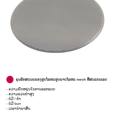
4
ຄຸນລັກສະນະຂອງຮູບໂລຫະຮູບພາບໂລຫະ mesh ທີ່ສະແຕນເລດ
- ຄວາມຍືດຫຍຸ່ນໃນການອອກແບບ
- ຄວາມແມ່ນຍໍາສູງ
- ບໍ່ມີ / ຕ່ໍາ
- ບໍ່ມີ burr
- ເວລານໍາພາສັ້ນ