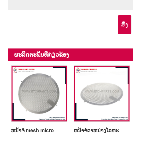
ສົ່ງ
ຜະ​ລິດ​ຕະ​ພັນ​ທີ່​ກ່ຽວ​ຂ້ອງ
ຫນ້າຈໍ mesh micro
ຫນ້າຈໍຕາຫນ່າງໂລຫະ