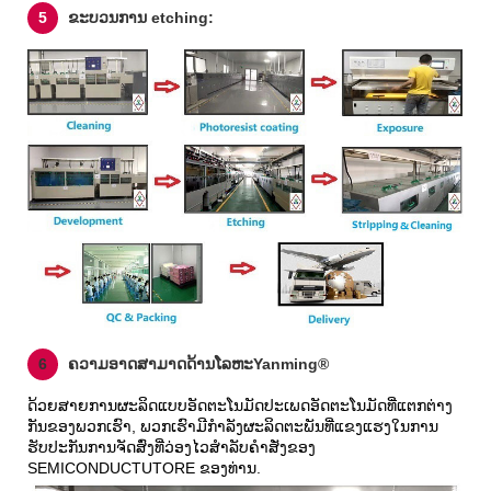
5
ຂະບວນການ etching:
6
ຄວາມອາດສາມາດດ້ານໂລຫະYanming®
ດ້ວຍສາຍການຜະລິດແບບອັດຕະໂນມັດປະເພດອັດຕະໂນມັດທີ່ແຕກຕ່າງ
ກັນຂອງພວກເຮົາ, ພວກເຮົາມີກໍາລັງຜະລິດຕະພັນທີ່ແຂງແຮງໃນການ
ຮັບປະກັນການຈັດສົ່ງທີ່ວ່ອງໄວສໍາລັບຄໍາສັ່ງຂອງ
SEMICONDUCTUTORE ຂອງທ່ານ.