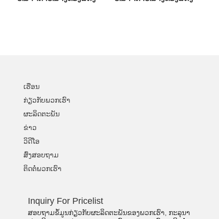
ເຮືອນ
ກ່ຽວ​ກັບ​ພວກ​ເຮົາ
ຜະລິດຕະພັນ
ຂ່າວ
ວິດີໂອ
ສົ່ງສອບຖາມ
ຕິດຕໍ່ພວກເຮົາ
Inquiry For Pricelist
ສອບຖາມຂໍ້ມູນກ່ຽວກັບຜະລິດຕະພັນຂອງພວກເຮົາ, ກະລຸນາ