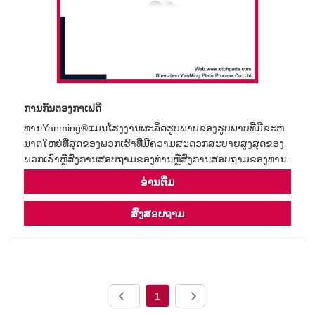
ການກັ່ນຕອງກາເຟດີ
ທ່ານYanming®ແມ່ນໂຮງງານຜະລິດຮູບພາບຂອງຮູບພາບທີ່ມີຂະຫ
ນາດໃຫຍ່ທີ່ສຸດຂອງພວກເຮົາທີ່ມີຄວາມສະດວກສະບາຍສູງສຸດຂອງ
ພວກເຮົາຫຼືສົ່ງການສອບຖາມຂອງທ່ານຫຼືສົ່ງການສອບຖາມຂອງທ່ານ.
ອ່ານ​ຕື່ມ
ສົ່ງສອບຖາມ
1