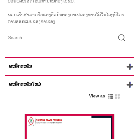
ນ້ອຍແລະເຮັດໃຫ້ມີການກັ່ນຕອງໄວຂື້ນ.
ພວກເຮົາສາມາດປັບແຕ່ງຕົວກັ່ນຕອງກາເຟຂອງທ່ານໄດ້ໃນໄວໆນີ້ໂດຍ
ການອອກແບບຂອງທ່ານເອງ.
ຜະລິດຕະພັນ
ຜະລິດຕະພັນໃຫມ່
View as