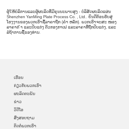
ຜູ້ໃຫ້ບໍລິການແລະຜູ້ຜະລິດທີ່ມີຄຸນນະພາບສູງ - ບໍລິສັດຜະລິດແຜ່ນ
Shenzhen YanMing Plate Process Co. , Ltd.. ຍິນດີຕ້ອນຮັບສູ່
ໂຮງງານຂອງພວກເຮົາຊື້ລາຄາຖືກ {ຄຳ ຫລັກ}. ພວກເຮົາຈະສະ ໜອງ
ລາຄາຕ່ ຳ ແລະປັບແຕ່ງ ຕົວກອງກາເຟ ແລະລາຄາທີ່ຖືກປັບແຕ່ງ, ແລະ
ລໍຖ້າການຊື້ຂອງທ່ານ.
ເຮືອນ
ກ່ຽວ​ກັບ​ພວກ​ເຮົາ
ຜະລິດຕະພັນ
ຂ່າວ
ວິດີໂອ
ສົ່ງສອບຖາມ
ຕິດຕໍ່ພວກເຮົາ