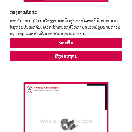
ກອງກາເຟໂລຫະ
ທ່ານYanming®ແມ່ນໂຮງງານຜະລິດຮູບພາບໂລຫະທີ່ມີອາການຄັນ
ທີ່ສຸດໃນປະເທດຈີນ, ພວກເຮົາສະເຫນີໃຫ້ທ່ານສະເຫນີຮູບພາບກາເຟ
eyching ແລະສົ່ງເສີມການສອບຖາມຂອງທ່ານ.
ອ່ານ​ຕື່ມ
ສົ່ງສອບຖາມ