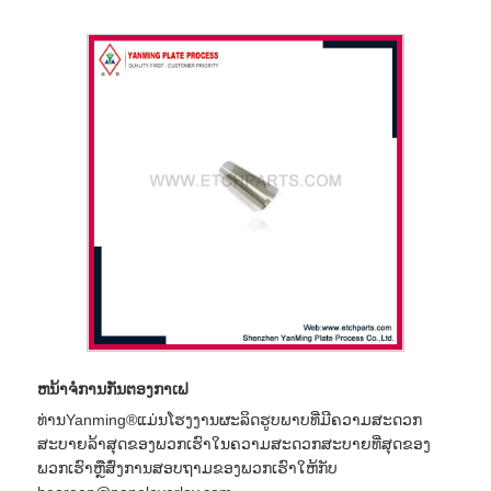
ຫນ້າຈໍການກັ່ນຕອງກາເຟ
ທ່ານYanming®ແມ່ນໂຮງງານຜະລິດຮູບພາບທີ່ມີຄວາມສະດວກ
ສະບາຍລ້າສຸດຂອງພວກເຮົາໃນຄວາມສະດວກສະບາຍທີ່ສຸດຂອງ
ພວກເຮົາຫຼືສົ່ງການສອບຖາມຂອງພວກເຮົາໃຫ້ກັບ