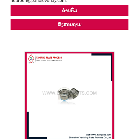
heareen@paneloverlay.com.
ອ່ານ​ຕື່ມ
ສົ່ງສອບຖາມ