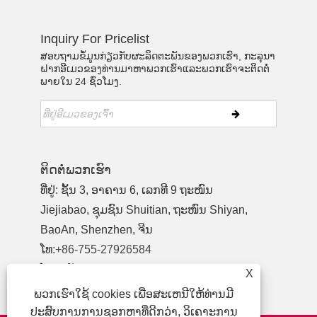
Inquiry For Pricelist
ສອບຖາມຂໍ້ມູນກ່ຽວກັບຜະລິດຕະພັນຂອງພວກເຮົາ, ກະລຸນາ
ຝາກອີເມວຂອງທ່ານມາຫາພວກເຮົາແລະພວກເຮົາຈະຕິດຕໍ່
ພາຍໃນ 24 ຊົ່ວໂມງ.
ຕິດ​ຕໍ່​ພວກ​ເຮົາ
ທີ່ຢູ່: ຊັ້ນ 3, ອາຄານ 6, ເລກທີ 9 ຖະໜົນ
Jiejiabao, ຊຸມຊົນ Shuitian, ຖະໜົນ Shiyan,
BaoAn, Shenzhen, ຈີນ
ໂທ:
+86-755-27926584
ໂທລະສັບ:
+86-13827442724
X
ອີເມວ:
yewu03@szymbp.com
ພວກເຮົາໃຊ້ cookies ເພື່ອສະເຫນີໃຫ້ທ່ານມີ
ປະສົບການການຊອກຫາທີ່ດີກວ່າ, ວິເຄາະການ