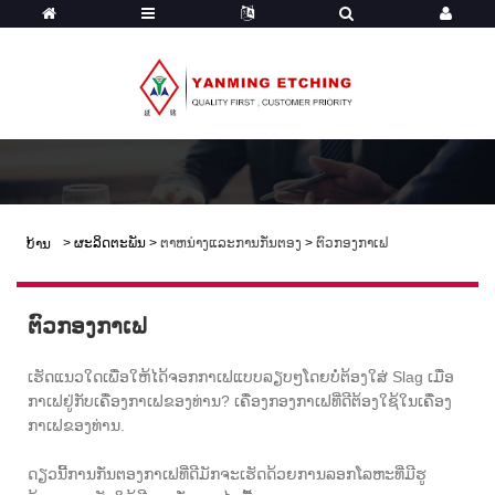
>
ຜະລິດຕະພັນ
>
ຕາຫນ່າງແລະການກັ່ນຕອງ
>
ຕົວກອງກາເຟ
ບ້ານ
ຕົວກອງກາເຟ
ເຮັດແນວໃດເພື່ອໃຫ້ໄດ້ຈອກກາເຟແບບລຽບໆໂດຍບໍ່ຕ້ອງໃສ່ Slag ເມື່ອ
ກາເຟຢູ່ກັບເຄື່ອງກາເຟຂອງທ່ານ? ເຄື່ອງກອງກາເຟທີ່ດີຕ້ອງໃຊ້ໃນເຄື່ອງ
ກາເຟຂອງທ່ານ.
ດຽວນີ້ການກັ່ນຕອງກາເຟທີ່ດີມັກຈະເຮັດດ້ວຍການລອກໂລຫະທີ່ມີຮູ