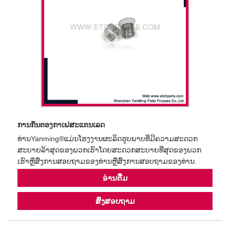
ການກັ່ນຕອງກາເຟສະແຕນເລດ
ທ່ານYanming®ແມ່ນໂຮງງານຜະລິດຮູບພາບທີ່ມີຄວາມສະດວກ
ສະບາຍລ້າສຸດຂອງພວກເຮົາໂດຍສະດວກສະບາຍທີ່ສຸດຂອງພວກ
ເຮົາຫຼືສົ່ງການສອບຖາມຂອງທ່ານຫຼືສົ່ງການສອບຖາມຂອງທ່ານ.
ອ່ານ​ຕື່ມ
ສົ່ງສອບຖາມ