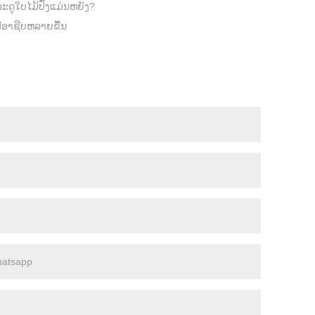
ະດູໃບໄມ້ປົ່ງແມ່ນຫຍັງ?
ືອາຊີບຫລາຍຂື້ນ