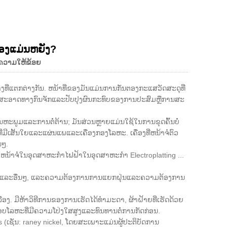
Live
ອງແມ່ນຫຍັງ?
້ຄວາມໃຫ້ຂ້ອຍ
ງທີ່ແຕກຕ່າງກັນ. ຫນ້າທີ່ຂອງມັນແມ່ນການກັ່ນຕອງກະແສວັດສະດຸທີ່
ໍ່ສະອາດທາງກົນຈັກແລະປັບປຸງຜົນກະທົບຂອງການປະສົມຫຼືການສະ
ພູມແລະການຕໍ່ຕ້ານ; ມັນສ່ວນຫຼາຍແມ່ນໃຊ້ໃນການຂຸດຄົ້ນບໍ່
່ມີເສັ້ນໃຍແລະແຜ່ນແພແລະເຄື່ອງກອງໂລຫະ. ເຄື່ອງທີ່ຫນ້າຈໍຕົວ
ນໆ.
ຫນ້າຈໍໃນອຸດສາຫະກໍາໄຟຟ້າໃນອຸດສາຫະກໍາ Electroplatting ...
າກາດ, ແລະອື່ນໆ, ແລະຄວາມຕ້ອງການການແຍກຝຸ່ນແລະຄວາມຕ້ອງການ
 ມີຫ້າວິທີການຂອງການເຮັດໄດ້ທໍາມະດາ, ຜ້າຝ້າຍທີ່ເຮັດດ້ວຍ
ະກອບໂລຫະທີ່ມີຄວາມໂປ່ງໃສສູງແລະທົນທານຕໍ່ການກັດກ່ອນ.
s (ເຊັ່ນ: raney nickel, ໂດຍສະເພາະແມ່ນຜູ້ປະຕິບັດການ