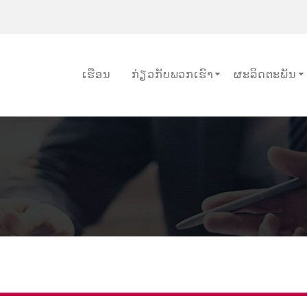
ເຮືອນ
ກ່ຽວ​ກັບ​ພວກ​ເຮົາ
ຜະລິດຕະພັນ