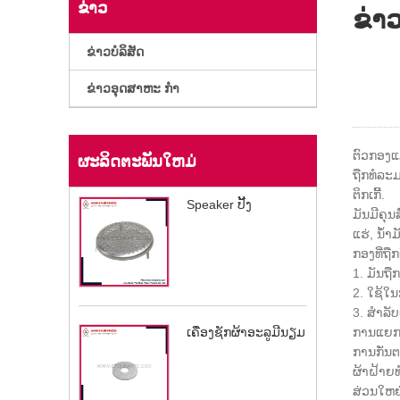
ຂ່າວ
ຂ່າ
ຂ່າວບໍລິສັດ
ຂ່າວອຸດສາຫະ ກຳ
ຕົວກອງແມ
ຜະລິດຕະພັນໃຫມ່
ຖືກທໍລະ
ຕິກເກີ້.
Speaker ປີ້ງ
ມັນມີຄຸ
ແຮ່, ນ້ໍ
ກອງທີ່ຖື
1. ມັນຖື
2. ໃຊ້ໃນ
3. ສໍາລ
ເຄື່ອງຊັກຜ້າອະລູມີນຽມ
ການແຍກ
ການກັ່ນ
ຜ້າຝ້າຍທ
ສ່ວນໃຫຍ່