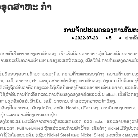
ວອຸດສາຫະ ກຳ
ການຈັດປະເພດຂອງການກັ່ນຕ
●
2022-07-23
●
5
●
ຝາກຂໍ
່ນຫຍໍ້ເປັນຕາຫນ່າງການກັ່ນຕອງ, ເຊິ່ງເຮັດດ້ວຍຕາຫນ່າງເຫຼັກໂລຫະດ້ວຍຕາຫນ່າ
ມານແລະເພີ່ມຄວາມຕ້ານທານຂອງກະແສວັດສະດຸ, ເພື່ອໃຫ້ມີການກັ່ນຕອງຄວາມບ
ນສົມບັດຂອງຄວາມຕ້ານທານຂອງກົດ, ຄວາມຕ້ານທານຂອງດ່າງ, ຄວາມຕ້ານທານອຸນຫະ
າມັນ, ເຄມີ, ອາຫານ, ຢາແລະອຸດສາຫະກໍາອື່ນໆ. ການກັ່ນຕອງແບ່ງອອກເປັນຕົວກອງທີ
ກຕິດຕັ້ງຖືກເອີ້ນວ່າຕົວກອງແລະໃຊ້ເພື່ອກັ່ນຕອງນ້ໍາແລະອາຫານທໍາມະຊາດ, ແລະອື່
ກໃຊ້ສໍາລັບການຄັດເລືອກແລະການກັ່ນຕອງຂອງອາຊິດແລະເປັນ alkali, ເປັນຕົວກອງ
ການຂຸດຄົ້ນບໍ່ແຮ່, ນ້ໍາມັນ, ເຄມີ, ອາຫານ, ຢາແລະອຸດສາຫະກໍາອື່ນໆ.
ັບເຄື່ອງປັບອາກາດ, ເຄື່ອງປະດັບ, ລະດັບ Hoods, ເຄື່ອງກອງ, ການກັ່ນຕອງອ
ຝຸ່ນແລະຄວາມຕ້ອງການແຍກຝຸ່ນ
ຕອງໂລຫະແມ່ນຜະລິດຈາກສາຍເຫຼັກສະແຕນເລດ, ລວດ nickel, ແລະສາຍທອງເຫລືອງ.
ໍາມະດາ, twill welwined ຖັກແສ່ວແລະດ້ານຜ້າຝ້າຍ. ເສັ້ນດ່າງ nickel ມີອົງປ
ໃຊ້ໃນໂລຫະປະສົມ (ເຊັ່ນ: Nickel Steel ແລະ Nickel Siles) ແລະເປັນ catalyst