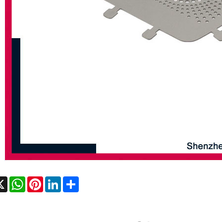
cebook
X
WhatsApp
Pinterest
LinkedIn
Share