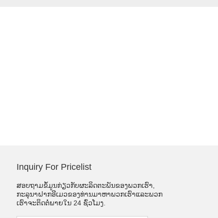
Inquiry For Pricelist
ສອບຖາມຂໍ້ມູນກ່ຽວກັບຜະລິດຕະພັນຂອງພວກເຮົາ,
ກະລຸນາຝາກອີເມວຂອງທ່ານມາຫາພວກເຮົາແລະພວກ
ເຮົາຈະຕິດຕໍ່ພາຍໃນ 24 ຊົ່ວໂມງ.