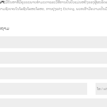
ມາ:
ມີບັນຫາທີ່ມີຄຸນນະພາບທໍາມະດາແລະວິທີການປິ່ນປົວແມ່ນຫຍັງຂອງຜູ້ຜະລິດລ
າມຊັດເຈນໃນໂລຊັ່ນໂລຫະໂລຫະ, ການປຸງແຕ່ງ Etching, ພວກເຮົາມີຄວາມເປັນມ
ອບຖາມ