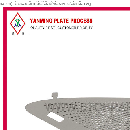
ation). ມັນແມ່ນວັດຖຸດິບທີ່ມັກສໍາລັບການຜະລິດຕົວກອງ.