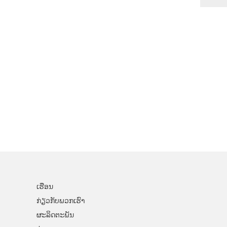
ເຮືອນ
ກ່ຽວ​ກັບ​ພວກ​ເຮົາ
ຜະລິດຕະພັນ