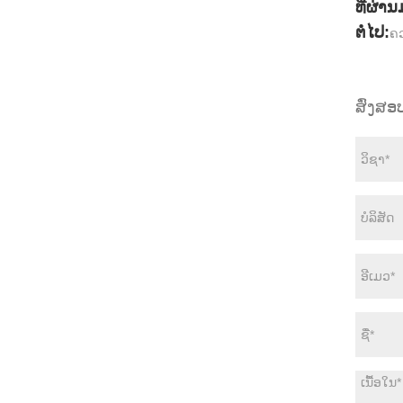
ທີ່ຜ່ານ
ຕໍ່ໄປ:
ຄວ
ສົ່ງສ