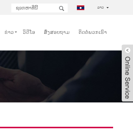
ລາວ
ຂ່າວ
ວິດີໂອ
ສົ່ງສອບຖາມ
ຕິດຕໍ່ພວກເຮົາ