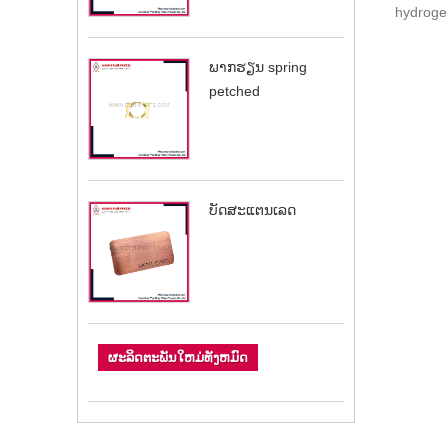
hydrogen
ພາກຮຽນ spring
petched
ບັດສະແຕນເລດ
ຜະລິດຕະພັນໃຫມ່ທັງຫມົດ