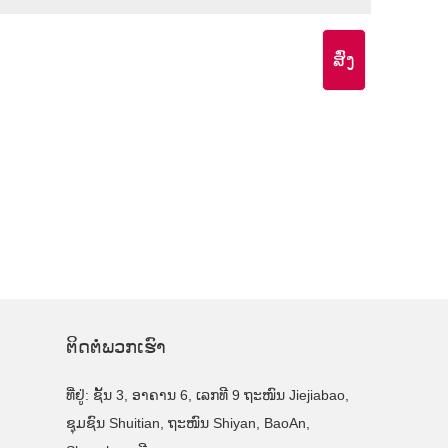
ສົ່ງ
ຕິດ​ຕໍ່​ພວກ​ເຮົາ
ທີ່ຢູ່: ຊັ້ນ 3, ອາຄານ 6, ເລກທີ 9 ຖະໜົນ Jiejiabao,
ຊຸມຊົນ Shuitian, ຖະໜົນ Shiyan, BaoAn,