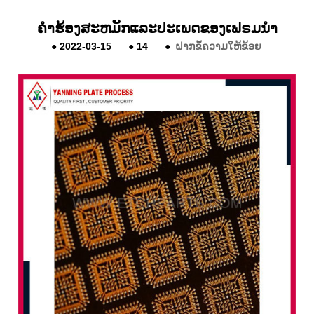
ຄໍາຮ້ອງສະຫມັກແລະປະເພດຂອງເຟຣມນໍາ
●
2022-03-15
●
14
●
ຝາກຂໍ້ຄວາມໃຫ້ຂ້ອຍ