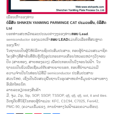
ເພື່ອນເກົ່າຂອງທ່ານ
ບໍລິສັດ SHNKEN YANMING PARMINGE CAT ປະມວນຜົນ, ບໍລິສັດ
Ltd
ບອກທ່ານສະຫມັກແລະປະເພດຕ່າງໆຂອງທ່ານ
ກອບ Lead
.
semiconductor ຂອງພວກເຮົາ
ກອບ LEAD
ແມ່ນຕົວເລືອກທີ່ສະຫຼາດ
ຂອງເຈົ້າ!
ໃນຖານະເປັນຜູ້ໃຫ້ບໍລິການຊິບປະສົມປະສານ, ກອບຜູ້ນໍາແມ່ນສະມາຊິກ
ໂຄງສ້າງທີ່ສໍາຄັນທີ່ຮັບຮູ້ເຖິງອຸປະກອນການເຄື່ອນໄຫວລະຫວ່າງວົງຈອນ
ປິດ (ສາຍທອງ, ສາຍທອງແດງ) ເພື່ອປະກອບເປັນວົງຈອນໄຟຟ້າ. ໃນ
ຖານະເປັນຂົວເພື່ອເຊື່ອມຕໍ່ກັບສາຍພາຍນອກ, ກອບທີ່ນໍາພາແມ່ນມີ
ຄວາມຈໍາເປັນໃນທ່ອນໄມ້ທີ່ມີ semiconductor ປະສົມປະສານ
ສ່ວນໃຫຍ່, ເຊິ່ງເປັນວັດສະດຸພື້ນຖານໃນອຸດສາຫະກໍາຂໍ້ມູນຂ່າວສານທາງ
ອີເລັກໂທຣນິກ.
ລາຍລະອຽດຂອງສິນຄ້າ
ມີ, ຈຸ່ມ, Zip, Sip, SOP, SSOP, TSSOP, qfj, qfj, qfj, sot, it and ities.
ວັດຖຸດິບທີ່ໃຊ້ໃນກອບຜູ້ນໍາແມ່ນ: KFC, C1C94, C7025, Feni42,
PMC-90, (ຄວາມເຂັ້ມແຂງ, ການນໍາທາງໄຟຟ້າແລະຄວາມຮ້ອນ).