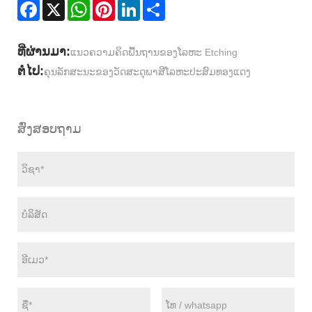
Facebook
X
WhatsApp
Pinterest
LinkedIn
Share
ທີ່ຜ່ານມາ:
ແນວຄວາມຄິດພື້ນຖານຂອງໂລຫະ Etching
ຕໍ່ໄປ:
ຄຸນລັກສະນະຂອງວັດສະດຸພາສີໂລຫະປະສົມທອງແດງ
ສົ່ງສອບຖາມ