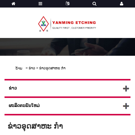
>
ຂ່າວ
>
ຂ່າວອຸດສາຫະ ກຳ
ບ້ານ
ຂ່າວ
ຜະລິດຕະພັນໃຫມ່
ຂ່າວອຸດສາຫະ ກຳ