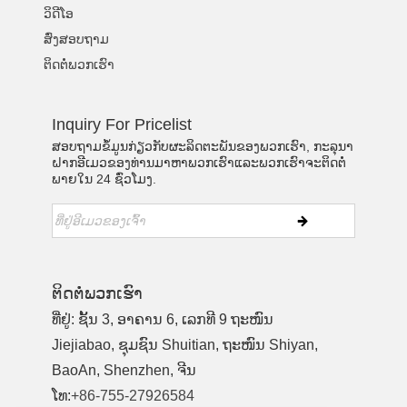
ວິດີໂອ
ສົ່ງສອບຖາມ
ຕິດຕໍ່ພວກເຮົາ
Inquiry For Pricelist
ສອບຖາມຂໍ້ມູນກ່ຽວກັບຜະລິດຕະພັນຂອງພວກເຮົາ, ກະລຸນາ
ຝາກອີເມວຂອງທ່ານມາຫາພວກເຮົາແລະພວກເຮົາຈະຕິດຕໍ່
ພາຍໃນ 24 ຊົ່ວໂມງ.
ຕິດ​ຕໍ່​ພວກ​ເຮົາ
ທີ່ຢູ່: ຊັ້ນ 3, ອາຄານ 6, ເລກທີ 9 ຖະໜົນ
Jiejiabao, ຊຸມຊົນ Shuitian, ຖະໜົນ Shiyan,
BaoAn, Shenzhen, ຈີນ
ໂທ:
+86-755-27926584