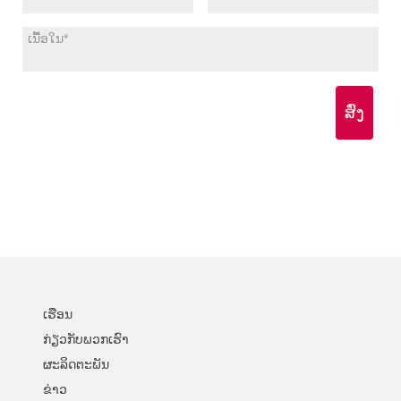
ສົ່ງ
ເຮືອນ
ກ່ຽວ​ກັບ​ພວກ​ເຮົາ
ຜະລິດຕະພັນ
ຂ່າວ