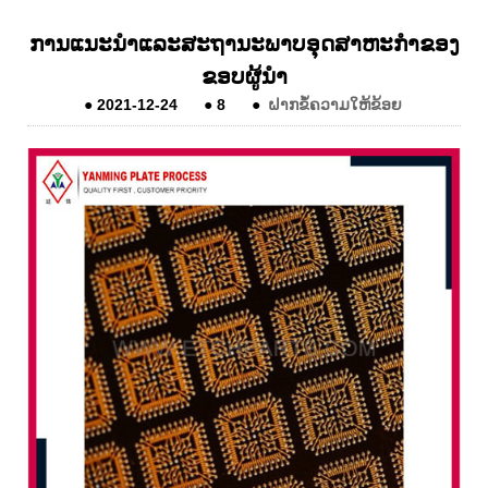
ການແນະນໍາແລະສະຖານະພາບອຸດສາຫະກໍາຂອງ
ຂອບຜູ້ນໍາ
●
2021-12-24
●
8
●
ຝາກຂໍ້ຄວາມໃຫ້ຂ້ອຍ