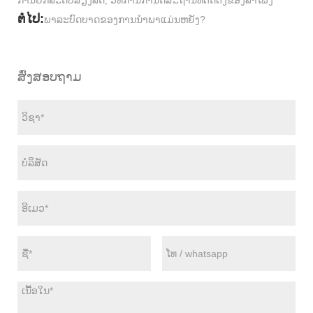
ການຍົກລະດັບສຽງລົດ, ວິທີການກໍານົດສະຖານທີ່ຕິດຕັ້ງຂອງລໍາໂພງ
ຕໍ່ໄປ:
ພາລະບົດບາດຂອງການນໍາພາແມ່ນຫຍັງ?
ສົ່ງສອບຖາມ