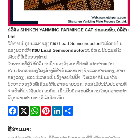
ບໍລິສັດ SHNKEN YANMING PARMINGE CAT ປະມວນຜົນ, ບໍລິສັດ
Ltd
ໃຫ້ທ່ານມີຄຸນນະພາບສູງ
ກອບ Lead Semiconductor
ຜະລິດຕະພັນ
ຂອງພວກເຮົາ
ກອບ Lead Semiconductor
ຜະລິດຕະພັນແມ່ນຕົວ
ເລືອກທີ່ດີເລີດຂອງທ່ານ!
ໃນຂະນະທີ່ຜູ້ໃຫ້ບໍລິການຊິບຂອງວົງຈອນທີ່ປະສົມປະສານແມ່ນ
ສ່ວນປະກອບຂອງໂຄງສ້າງທີ່ສໍາຄັນລະຫວ່າງຊິບແລະສາຍທອງ, ສາຍ
ທອງແດງ), ແລະປະກອບເປັນວົງຈອນໄຟຟ້າ. ໃນເວລາທີ່ມັນມາກັບ
ບົດບາດຂອງຂົວທີ່ເຊື່ອມຕໍ່ກັບສາຍພາຍນອກ, ທ່ອນໄມ້ປະສົມປະສານທີ່
ຈໍາເປັນຕ້ອງໃຊ້ອຸປະກອນກົ່ວ, ເຊິ່ງເປັນວັດສະດຸພື້ນຖານໃນອຸດສາຫະກໍາ
ຂໍ້ມູນຂ່າວສານທາງອີເລັກໂທຣນິກ.
Facebook
X
WhatsApp
Pinterest
LinkedIn
Share
ທີ່ຜ່ານມາ: