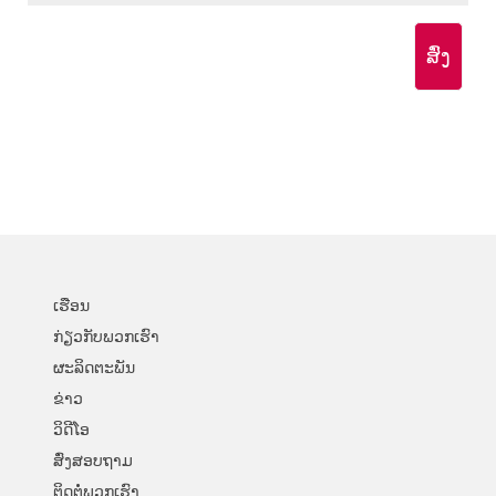
ສົ່ງ
ເຮືອນ
ກ່ຽວ​ກັບ​ພວກ​ເຮົາ
ຜະລິດຕະພັນ
ຂ່າວ
ວິດີໂອ
ສົ່ງສອບຖາມ
ຕິດຕໍ່ພວກເຮົາ