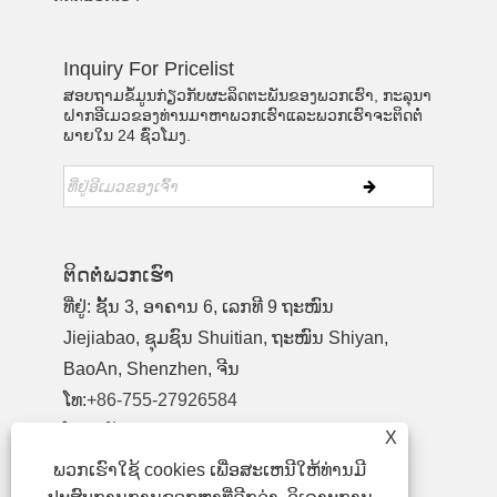
Inquiry For Pricelist
ສອບຖາມຂໍ້ມູນກ່ຽວກັບຜະລິດຕະພັນຂອງພວກເຮົາ, ກະລຸນາ
ຝາກອີເມວຂອງທ່ານມາຫາພວກເຮົາແລະພວກເຮົາຈະຕິດຕໍ່
ພາຍໃນ 24 ຊົ່ວໂມງ.
ຕິດ​ຕໍ່​ພວກ​ເຮົາ
ທີ່ຢູ່: ຊັ້ນ 3, ອາຄານ 6, ເລກທີ 9 ຖະໜົນ
Jiejiabao, ຊຸມຊົນ Shuitian, ຖະໜົນ Shiyan,
BaoAn, Shenzhen, ຈີນ
ໂທ:
+86-755-27926584
ໂທລະສັບ:
+86-13827442724
X
ອີເມວ:
yewu03@szymbp.com
ພວກເຮົາໃຊ້ cookies ເພື່ອສະເຫນີໃຫ້ທ່ານມີ