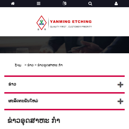
>
ຂ່າວ
>
ຂ່າວອຸດສາຫະ ກຳ
ບ້ານ
ຂ່າວ
ຜະລິດຕະພັນໃຫມ່
ຂ່າວອຸດສາຫະ ກຳ